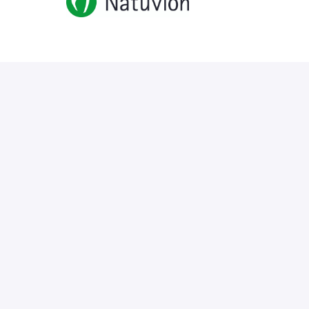
Homeoffice
Berlin
,
Berlin
,
Deutschland
•
+3 weitere
Unsolicited application