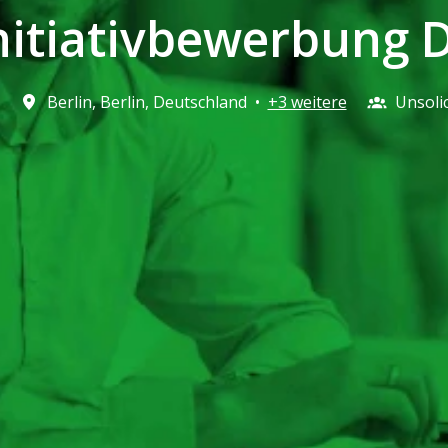
nitiativbewerbung 
Berlin
,
Berlin
,
Deutschland
•
+3 weitere
Unsolic