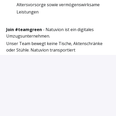
Altersvorsorge sowie vermögenswirksame
Leistungen
Join #teamgreen
- Natuvion ist ein digitales
Umzugsunternehmen.
Unser Team bewegt keine Tische, Aktenschränke
oder Stühle. Natuvion transportiert
geschäftskritische Daten und Prozesse von einer
Technologieplattform auf eine andere. Typische
Natuvion „Umzugsdienstleistungen“ umfassen
Datenmigration, Datentransformation,
Datenintegration, Datenschutz, Datensicherheit und
Datenqualität.
Unsere >400 BeraterInnen und EntwicklerInnen in
Deutschland, Österreich, Slowakei, USA und
Australien verfügen über weitreichendes Knowhow
bei (SAP®-)Projekten und ein profundes