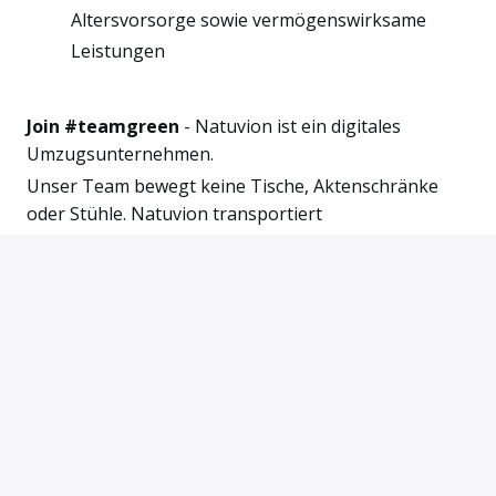
Altersvorsorge sowie vermögenswirksame
Leistungen
Join #teamgreen
- Natuvion ist ein digitales
Umzugsunternehmen.
Unser Team bewegt keine Tische, Aktenschränke
oder Stühle. Natuvion transportiert
geschäftskritische Daten und Prozesse von einer
Technologieplattform auf eine andere. Typische
Natuvion „Umzugsdienstleistungen“ umfassen
Datenmigration, Datentransformation,
Datenintegration, Datenschutz, Datensicherheit und
Datenqualität.
Unsere >400 BeraterInnen und EntwicklerInnen in
Deutschland, Österreich, Slowakei, USA und
Australien verfügen über weitreichendes Knowhow
bei (SAP®-)Projekten und ein profundes