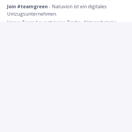
Join #teamgreen
- Natuvion ist ein digitales
Umzugsunternehmen.
Unser Team bewegt keine Tische, Aktenschränke
oder Stühle. Natuvion transportiert
geschäftskritische Daten und Prozesse von einer
Technologieplattform auf eine andere. Typische
Natuvion „Umzugsdienstleistungen“ umfassen
Datenmigration, Datentransformation,
Datenintegration, Datenschutz, Datensicherheit und
Datenqualität.
Unsere >400 BeraterInnen und EntwicklerInnen in
Deutschland, Österreich, Slowakei, USA und
Australien verfügen über weitreichendes Knowhow
bei (SAP®-)Projekten und ein profundes
Prozessverständnis über Branchengrenzen hinweg.
Mit viel Erfahrung, Engagement und Einsatz
begleiten sie unsere Kunden mit Beratung,