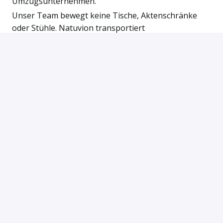
Umzugsunternehmen.
Unser Team bewegt keine Tische, Aktenschränke
oder Stühle. Natuvion transportiert
geschäftskritische Daten und Prozesse von einer
Technologieplattform auf eine andere. Typische
Natuvion „Umzugsdienstleistungen“ umfassen
Datenmigration, Datentransformation,
Datenintegration, Datenschutz, Datensicherheit und
Datenqualität.
Unsere >400 BeraterInnen und EntwicklerInnen in
Deutschland, Österreich, Slowakei, USA und
Australien verfügen über weitreichendes Knowhow
bei (SAP®-)Projekten und ein profundes
Prozessverständnis über Branchengrenzen hinweg.
Mit viel Erfahrung, Engagement und Einsatz
begleiten sie unsere Kunden mit Beratung,
Dienstleistung und eigener Softwaretechnologie. So
ermöglichen wir Unternehmen, ihre Daten und