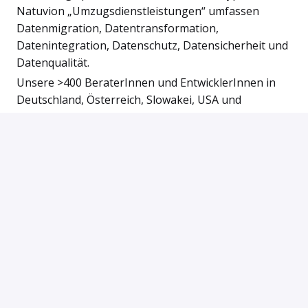
Natuvion „Umzugsdienstleistungen“ umfassen
Datenmigration, Datentransformation,
Datenintegration, Datenschutz, Datensicherheit und
Datenqualität.
Unsere >400 BeraterInnen und EntwicklerInnen in
Deutschland, Österreich, Slowakei, USA und
Australien verfügen über weitreichendes Knowhow
bei (SAP®-)Projekten und ein profundes
Prozessverständnis über Branchengrenzen hinweg.
Mit viel Erfahrung, Engagement und Einsatz
begleiten sie unsere Kunden mit Beratung,
Dienstleistung und eigener Softwaretechnologie. So
ermöglichen wir Unternehmen, ihre Daten und
Prozesse immer auf den modernsten und
innovativsten Plattformen zu nutzen.
Du bist interessiert? Wir freuen uns auf deine